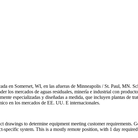
ada en Somerset, WI, en las afueras de Minneapolis / St. Paul, MN. Sch
er los mercados de aguas residuales, minería e industrial con producto
amente especializadas y diseñadas a medida, que incluyen plantas de tra
ímico en los mercados de EE. UU. E internacionales.
ract drawings to determine equipment meeting customer requirements. Ge
t-specific system. This is a mostly remote position, with 1 day required